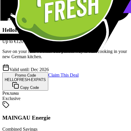
Copy Code
Реклама
Exclusive
HelloFresh
Up to €120 Discount
Save on your first 4 boxes. The perfect way to start cooking in your
new German kitchen.
Valid until:
Dec 2026
Claim This Deal
Promo Code
HELLOFRESH-EXPATS
Copy Code
Реклама
Exclusive
MAINGAU Energie
Combined Savings