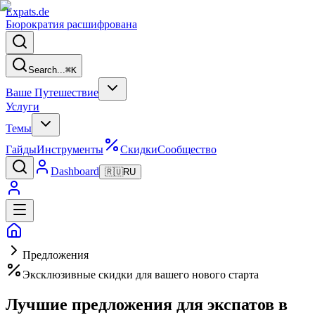
Expats
.de
Бюрократия расшифрована
Search...
⌘
K
Ваше Путешествие
Услуги
Темы
Гайды
Инструменты
Скидки
Сообщество
Dashboard
🇷🇺
RU
Предложения
Эксклюзивные скидки для вашего нового старта
Лучшие предложения для экспатов в