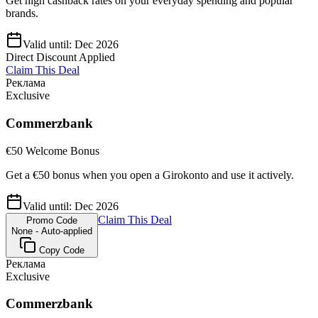
Get high cashback rates on your everyday spending and popular
brands.
Valid until:
Dec 2026
Direct Discount Applied
Claim This Deal
Реклама
Exclusive
Commerzbank
€50 Welcome Bonus
Get a €50 bonus when you open a Girokonto and use it actively.
Valid until:
Dec 2026
Claim This Deal
Promo Code
None - Auto-applied
Copy Code
Реклама
Exclusive
Commerzbank