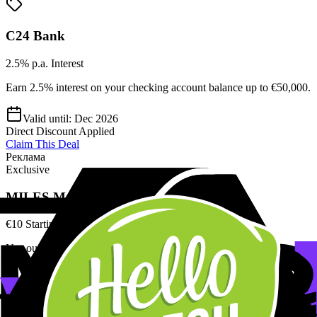
C24 Bank
2.5% p.a. Interest
Earn 2.5% interest on your checking account balance up to €50,000.
Valid until:
Dec 2026
Direct Discount Applied
Claim This Deal
Реклама
Exclusive
MILES Mobility
€10 Starting Credit
Use our code to get free credits for your first rides in any German
city.
Valid until:
Dec 2026
Claim This Deal
Promo Code
35kh22Y6zt