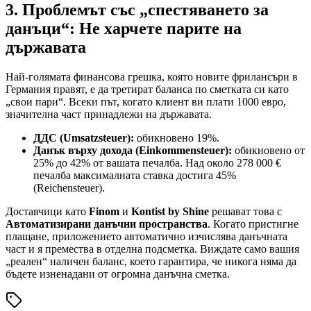
3. Проблемът със „спестяването за
данъци“: Не харчете парите на
държавата
Най-голямата финансова грешка, която новите фрилансъри в
Германия правят, е да третират баланса по сметката си като
„свои пари“. Всеки път, когато клиент ви плати 1000 евро,
значителна част принадлежи на държавата.
ДДС (Umsatzsteuer):
обикновено 19%.
Данък върху дохода (Einkommensteuer):
обикновено от
25% до 42% от вашата печалба. Над около 278 000 €
печалба максималната ставка достига 45%
(Reichensteuer).
Доставчици като
Finom
и
Kontist by Shine
решават това с
Автоматизирани данъчни пространства
. Когато пристигне
плащане, приложението автоматично изчислява данъчната
част и я премества в отделна подсметка. Виждате само вашия
„реален“ наличен баланс, което гарантира, че никога няма да
бъдете изненадани от огромна данъчна сметка.