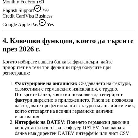
Monthly Fee
From €0
English Support
Yes
Credit Card
Visa Business
Google Apple Pay
Yes
4. Ключови функции, които да търсите
през 2026 г.
Когато избирате вашата банка за фрилансъри, дайте
приоритет на тези три функции пред бонусите при
регистрация:
Фактуриране на английски:
Създаването на фактури,
съвместими с германските изисквания, е трудно.
Потърсете банка, която ви позволява да генерирате
фактури директно в приложението. Finom ви позволява
да създавате професионални фактури на английски език,
които отговарят на всички германски данъчни
изисквания.
Интерфейс на DATEV:
Повечето германски данъчни
консултанти използват софтуер DATEV. Ако вашата
банка има директен DATEV интерфейс или чист CSV