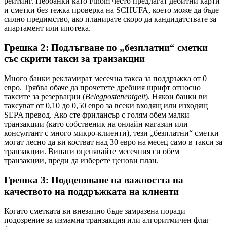
рейтинг. Необанки като Finom често предлагат дебитни карти
и сметки без тежка проверка на SCHUFA, което може да бъде
силно предимство, ако планирате скоро да кандидатствате за
апартамент или ипотека.
Грешка 2: Подлъгване по „безплатни“ сметки
със скрити такси за транзакции
Много банки рекламират месечна такса за поддръжка от 0
евро. Трябва обаче да прочетете дребния шрифт относно
таксите за резервации (
Belegpostenentgelt
). Някои банки ви
таксуват от 0,10 до 0,50 евро за всеки входящ или изходящ
SEPA превод. Ако сте фрилансър с голям обем малки
транзакции (като собственик на онлайн магазин или
консултант с много микро-клиенти), тези „безплатни“ сметки
могат лесно да ви костват над 30 евро на месец само в такси за
транзакции. Винаги оценявайте месечния си обем
транзакции, преди да изберете ценови план.
Грешка 3: Подценяване на важността на
качеството на поддръжката на клиенти
Когато сметката ви внезапно бъде замразена поради
подозрение за измамна транзакция или алгоритмичен флаг