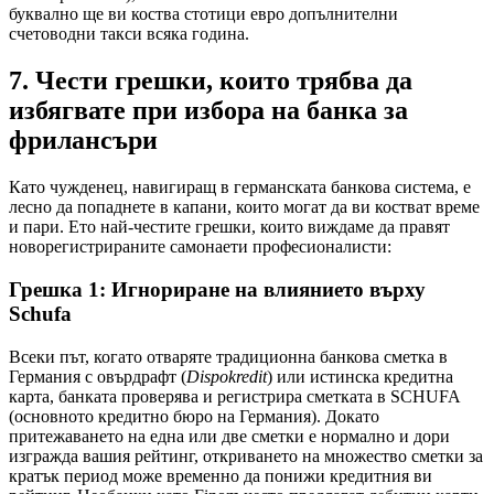
буквално ще ви коства стотици евро допълнителни
счетоводни такси всяка година.
7. Чести грешки, които трябва да
избягвате при избора на банка за
фрилансъри
Като чужденец, навигиращ в германската банкова система, е
лесно да попаднете в капани, които могат да ви костват време
и пари. Ето най-честите грешки, които виждаме да правят
новорегистрираните самонаети професионалисти:
Грешка 1: Игнориране на влиянието върху
Schufa
Всеки път, когато отваряте традиционна банкова сметка в
Германия с овърдрафт (
Dispokredit
) или истинска кредитна
карта, банката проверява и регистрира сметката в SCHUFA
(основното кредитно бюро на Германия). Докато
притежаването на една или две сметки е нормално и дори
изгражда вашия рейтинг, откриването на множество сметки за
кратък период може временно да понижи кредитния ви