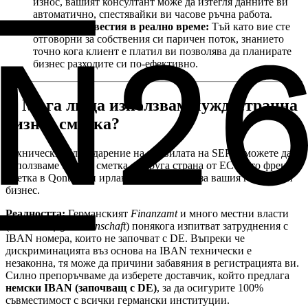
износ, вашият консултант може да изтегля данните ви
автоматично, спестявайки ви часове ръчна работа.
Насочени известия в реално време:
Тъй като вие сте
отговорни за собствения си паричен поток, знанието
точно кога клиент е платил ви позволява да планирате
бизнес разходите си по-ефективно.
5. Мога ли да използвам чуждестранна
бизнес сметка?
Технически, благодарение на правилата на SEPA, можете да
използваме бизнес сметка от друга страна от ЕС (като френска
сметка в Qonto или ирландска в Revolut) за вашия германски
бизнес.
Реалността:
Германският
Finanzamt
и много местни власти
(като
Berufsgenossenschaft
) понякога изпитват затруднения с
IBAN номера, които не започват с DE. Въпреки че
дискриминацията въз основа на IBAN технически е
незаконна, тя може да причини забавяния в регистрацията ви.
Силно препоръчваме да изберете доставчик, който предлага
немски IBAN (започващ с DE)
, за да осигурите 100%
съвместимост с всички германски институции.