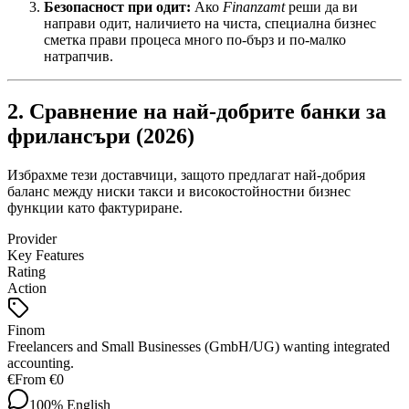
Безопасност при одит:
Ако
Finanzamt
реши да ви
направи одит, наличието на чиста, специална бизнес
сметка прави процеса много по-бърз и по-малко
натрапчив.
2. Сравнение на най-добрите банки за
фрилансъри (2026)
Избрахме тези доставчици, защото предлагат най-добрия
баланс между ниски такси и високостойностни бизнес
функции като фактуриране.
Provider
Key Features
Rating
Action
Finom
Freelancers and Small Businesses (GmbH/UG) wanting integrated
accounting.
€
From €0
100%
English