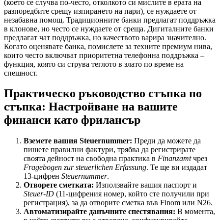
(което се случва по-често, отколкото си мислите в ерата на
разпоредбите срещу изпирането на пари), се нуждаете от
незабавна помощ. Традиционните банки предлагат поддръжка
в клонове, но често се нуждаете от среща. Дигиталните банки
предлагат чат поддръжка, но качеството варира значително.
Когато оценявате банка, помислете за техните премиум нива,
които често включват приоритетна телефонна поддръжка –
функция, която си струва теглото в злато по време на
спешност.
Практическо ръководство стъпка по
стъпка: Настройване на вашите
финанси като фрилансър
Вземете вашия Steuernummer:
Преди да можете да
пишете правилни фактури, трябва да регистрирате
своята дейност на свободна практика в
Finanzamt
чрез
Fragebogen zur steuerlichen Erfassung
. Те ще ви издадат
13-цифрен
Steuernummer
.
Отворете сметката:
Използвайте вашия паспорт и
Steuer-ID
(11-цифрения номер, който сте получили при
регистрация), за да отворите сметка във Finom или N26.
Автоматизирайте данъчните спестявания:
В момента,