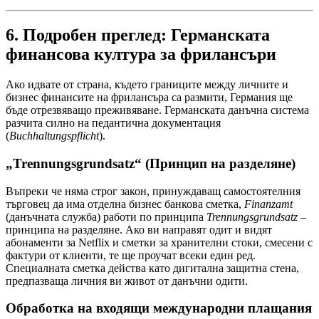
6. Подробен преглед: Германската
финансова култура за фрилансъри
Ако идвате от страна, където границите между личните и
бизнес финансите на фрилансъра са размити, Германия ще
бъде отрезвяващо преживяване. Германската данъчна система
разчита силно на педантична документация
(
Buchhaltungspflicht
).
„Trennungsgrundsatz“ (Принцип на разделяне)
Въпреки че няма строг закон, принуждаващ самостоятелния
търговец да има отделна бизнес банкова сметка,
Finanzamt
(данъчната служба) работи по принципа
Trennungsgrundsatz
–
принципа на разделяне. Ако ви направят одит и видят
абонаменти за Netflix и сметки за хранителни стоки, смесени с
фактури от клиенти, те ще проучат всеки един ред.
Специалната сметка действа като дигитална защитна стена,
предпазваща личния ви живот от данъчни одити.
Обработка на входящи международни плащания