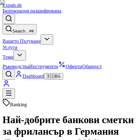
Expats
.de
Бюрокрация разшифрована
Search...
⌘
K
Вашето Пътуване
Услуги
Теми
Ръководства
Инструменти
Оферти
Общност
Dashboard
🇧🇬
BG
Banking
Най-добрите банкови сметки
за фрилансър в Германия