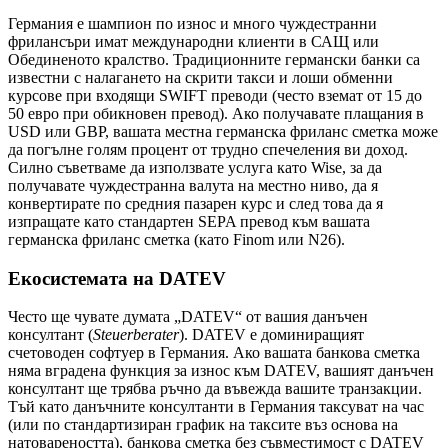
Германия е шампион по износ и много чуждестранни
фрилансъри имат международни клиенти в САЩ или
Обединеното кралство. Традиционните германски банки са
известни с налагането на скрити такси и лоши обменни
курсове при входящи SWIFT преводи (често вземат от 15 до
50 евро при обикновен превод). Ако получавате плащания в
USD или GBP, вашата местна германска фриланс сметка може
да погълне голям процент от трудно спечеления ви доход.
Силно съветваме да използвате услуга като Wise, за да
получавате чуждестранна валута на местно ниво, да я
конвертирате по средния пазарен курс и след това да я
изпращате като стандартен SEPA превод към вашата
германска фриланс сметка (като Finom или N26).
Екосистемата на DATEV
Често ще чувате думата „DATEV“ от вашия данъчен
консултант (
Steuerberater
). DATEV е доминиращият
счетоводен софтуер в Германия. Ако вашата банкова сметка
няма вградена функция за износ към DATEV, вашият данъчен
консултант ще трябва ръчно да въвежда вашите транзакции.
Тъй като данъчните консултанти в Германия таксуват на час
(или по стандартизиран график на таксите въз основа на
натовареността), банкова сметка без съвместимост с DATEV