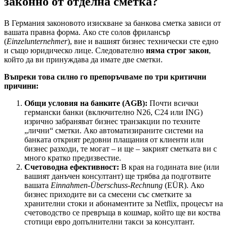
законно от отделна сметка?
В Германия законовото изискване за банкова сметка зависи от
вашата правна форма. Ако сте солов фрилансър
(
Einzelunternehmer
), вие и вашият бизнес технически сте едно
и също юридическо лице. Следователно
няма строг закон
,
който да ви принуждава да имате две сметки.
Въпреки това силно го препоръчваме по три критични
причини:
Общи условия на банките (AGB):
Почти всички
германски банки (включително N26, C24 или ING)
изрично забраняват бизнес транзакции по техните
„лични“ сметки. Ако автоматизираните системи на
банката открият редовни плащания от клиенти или
бизнес разходи, те могат – и ще – закрият сметката ви с
много кратко предизвестие.
Счетоводна ефективност:
В края на годината вие (или
вашият данъчен консултант) ще трябва да подготвите
вашата
Einnahmen-Überschuss-Rechnung
(EÜR). Ако
бизнес приходите ви са смесени със сметките за
хранителни стоки и абонаментите за Netflix, процесът на
счетоводство се превръща в кошмар, който ще ви коства
стотици евро допълнителни такси за консултант.