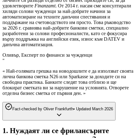
личните си разходи отделно от бизнес приходите си, за да
удовлетворите
Finanzamt
. От 2014 г. насам сме консултирали
хиляди солови чужденци за най-добрите начини за
автоматизиране на техните данъчни спестявания и
поддържане на счетоводството им просто. Това ръководство
за 2026 г. сравнява най-добрите банкови сметки, специално
разработени за солови професионалисти, като се фокусира
върху поддръжка на английски език, износ към DATEV и
данъчна автоматизация.
Оливър, Експерт по финанси за чужденци
"
« Най-голямата грешка на новодошлите е да използват своята
лична банкова сметка N26 или Sparkasse за доходите си на
свободна практика. Банките следят това отблизо и ще
блокират сметката ви за нарушение на условията. Отворете
отделна бизнес сметка от първия ден. »
Fact-checked by
Oliver Frankfurth
•
Updated
March 2026
1. Нуждаят ли се фрилансърите