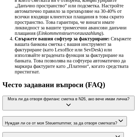
в който сметката ви е отворена, конфигурирайте
„Данъчно пространство“ или подсметка. Настройте
автоматично правило за прехвърляне на 30-40% от
всички входящи клиентски плащания в това скрито
пространство. Това гарантира, че винаги имате
ликвидност за вашите тримесечни авансови данъчни
плащания (
Einkommensteuervorauszahlung
).
Свържете вашия софтуер за фактуриране:
Свържете
вашата банкова сметка с вашия инструмент за
фактуриране (като Lexoffice или SevDesk) или
използвайте вградената функция за фактуриране на
банката. Това позволява на софтуера автоматично да
маркира фактурите като „Платени“, когато средствата
пристигнат.
Често задавани въпроси (FAQ)
Мога ли да отворя фриланс сметка в N26, ако вече имам лична?
Нуждая ли се от моя Steuernummer, за да отворя сметката?