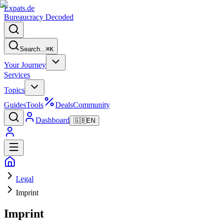
Expats
.de
Bureaucracy Decoded
Search...
⌘
K
Your Journey
Services
Topics
Guides
Tools
Deals
Community
Dashboard
🇬🇧
EN
Legal
Imprint
Imprint