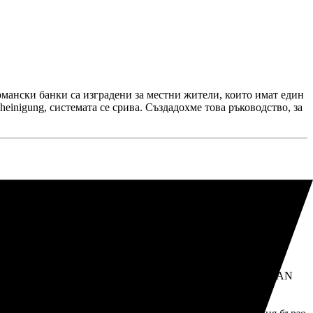
рмански банки са изградени за местни жители, които имат един
einigung, системата се срива. Създадохме това ръководство, за
плащания в евро може да се използва за получаване на заплата
рландия, съществуващата ви сметка технически ще работи.
и фитнес зали все още имат трудности с чуждестранни IBAN
ки че това е технически незаконно според правото на ЕС
яма да спечелите.