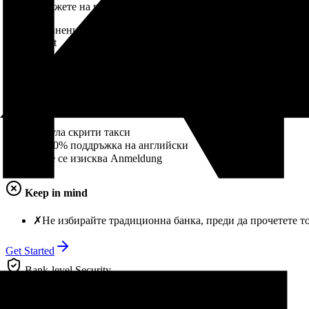
докажете на посолството, че можете да се издържате, а ба
Топ 3 сравнени
The Verdict
Търсите най-добрите сметки?
Why it wins
✓
Нула скрити такси
✓
100% поддръжка на английски
✓
Не се изисква Anmeldung
Keep in mind
✗
Не избирайте традиционна банка, преди да прочетете т
Get Started
Bank-level Security
5-min Setup
100% English