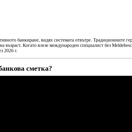
ативното банкиране, видях системата отвътре. Традиционните ге
на възраст. Когато влезе международен специалист без Meldebesch
з 2026 г.
 банкова сметка?
тво (SEPA) всяка банкова сметка в рамките на Единната зона за 
щите си IBAN и BIC. Ако пристигате от Франция, Испания или И
ова сметка.
ви живота ви значително по-лесен:
 наемодатели, интернет доставчици, мобилни оператори и дор
ройка на директен дебит (
Lastschrift
) от германска сметка. Въпре
ката бюрокрация за фитнес членство от 30 евро е битка, която н