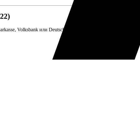
22)
arkasse, Volksbank или Deutsche Bank), ще се сблъскате със стр