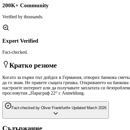
200K+ Community
Verified by thousands.
Expert Verified
Fact-checked.
Кратко резюме
Когато за първи път дойдох в Германия, отворих банкова сметк
да го знам. Не правете същата грешка. Откриването на банкова
настроите интернет или да получавате заплатата си безпроблемн
прословутия „Параграф 22“ с Anmeldung.
Fact-checked by
Oliver Frankfurth
•
Updated
March 2026
Съдържание