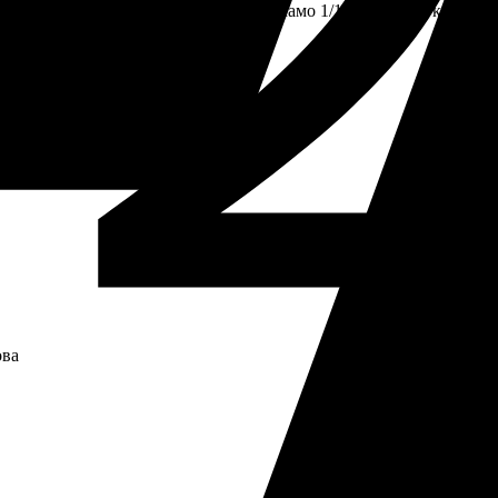
нката я „блокира“, като освобождава само 1/12 от сумата към ваш
ова