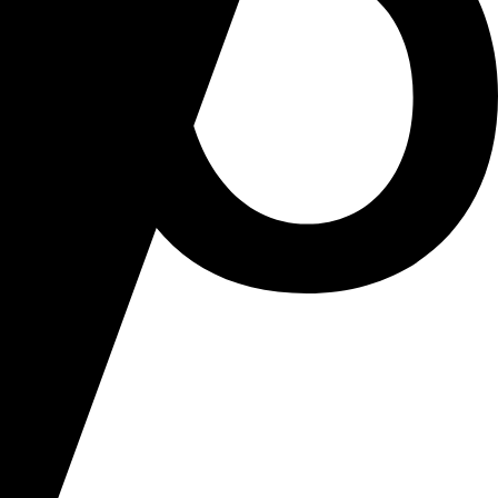
ето Girokonto всеки месец.