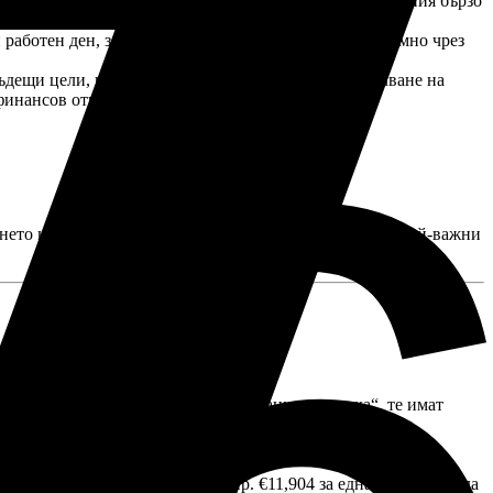
ежедневни плащания или тегления от банкомат в Германия бързо
аботен ден, за да обработят заплатата ви безпроблемно чрез
 бъдещи цели, като закупуване на жилище или сключване на
 финансов отпечатък.
ането на банкова сметка трябва да бъде един от трите най-важни
мена за своите финансови продукти.
ът ви. Когато германците казват „банкова сметка“, те имат
я носи лихва (в момента около 2% до 3,5% през 2026 г.) и
позирате изискваната сума (напр.
€11,904
за една година), за да