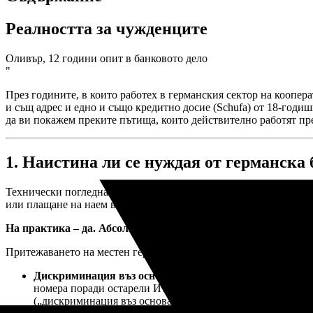
Реалността за чужденците
Оливър, 12 години опит в банковото дело
"
През годините, в които работех в германския сектор на коопер
и същ адрес и едно и също кредитно досие (Schufa) от 18-годиш
да ви покажем преките пътища, които действително работят пре
1. Наистина ли се нуждая от германска
Технически погледнато – не. Според европейското законодателс
или плащане на наем в Германия, като използвате съществува
На практика – да. Абсолютно се нуждаете от германска банк
Притежаването на местен германски IBAN (започващ с
) пра
DE
Дискриминация въз основа на IBAN:
Много традиционни
номера поради остарели ИТ системи. Те настояват за наст
(„дискриминация въз основа на IBAN“), борбата с германс