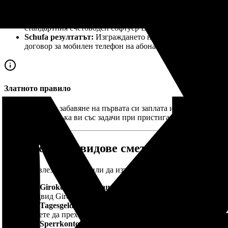
Скрити такси:
Използването на чуждестранна карта в др
ще изтощи бюджета ви чрез скрити такси за превалутиран
Предпочитания на работодателя:
Повечето германски ра
стандартния счетоводен софтуер DATEV.
Schufa резултатът:
Изграждането на кредитна история в 
договор за мобилен телефон на абонамент. Германската ба
Златното правило
За да избегнете забавяне на първата си заплата и да сте сигур
елемента в списъка ви със задачи при пристигане в Германия.
2. Основните видове сметки
Преди да влезете в клон или да изтеглите приложение, трябва
Das Girokonto (Разплащателна сметка):
Това е вашата о
предвид Girokonto.
Das Tagesgeldkonto (Спестовна сметка с незабавен дост
можете да прехвърляте пари обратно към вашето Girokonto
Das Sperrkonto (Блокирана сметка):
Строго регулирана 