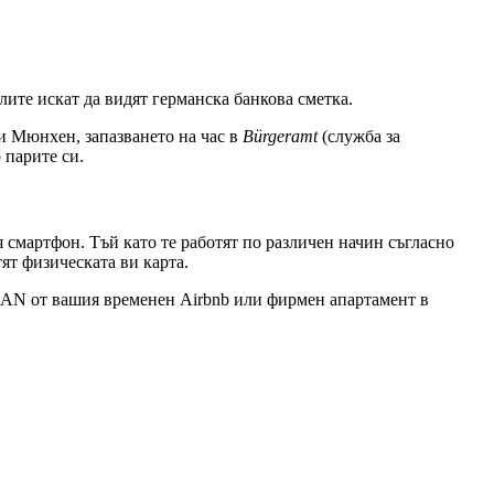
лите искат да видят германска банкова сметка.
ли Мюнхен, запазването на час в
Bürgeramt
(служба за
 парите си.
 смартфон. Тъй като те работят по различен начин съгласно
ят физическата ви карта.
BAN от вашия временен Airbnb или фирмен апартамент в