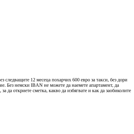
ез следващите 12 месеца похарчих 600 евро за такси, без дори
ие. Без немски IBAN не можете да наемете апартамент, да
за да откриете сметка, какво да избягвате и как да заобиколите