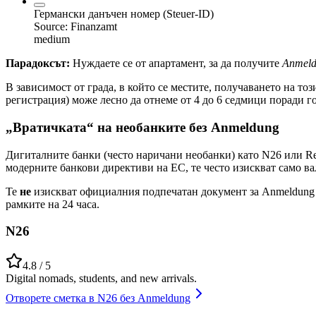
Германски данъчен номер (Steuer-ID)
Source:
Finanzamt
medium
Парадоксът:
Нуждаете се от апартамент, за да получите
Anmel
В зависимост от града, в който се местите, получаването на т
регистрация) може лесно да отнеме от 4 до 6 седмици поради го
„Вратичката“ на необанките без Anmeldung
Дигиталните банки (често наричани необанки) като N26 или Rev
модерните банкови директиви на ЕС, те често изискват само вал
Те
не
изискват официалния подпечатан документ за Anmeldung 
рамките на 24 часа.
N26
4.8
/ 5
Digital nomads, students, and new arrivals.
Отворете сметка в N26 без Anmeldung