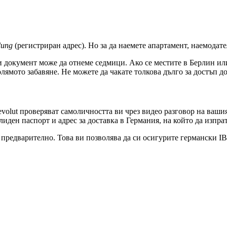
dung
(регистриран адрес). Но за да наемете апартамент, наемодате
ози документ може да отнеме седмици. Ако се местите в Берлин и
лямото забавяне. Не можете да чакате толкова дълго за достъп до
olut проверяват самоличността ви чрез видео разговор на вашия
иден паспорт и адрес за доставка в Германия, на който да изпрат
предварително. Това ви позволява да си осигурите германски I