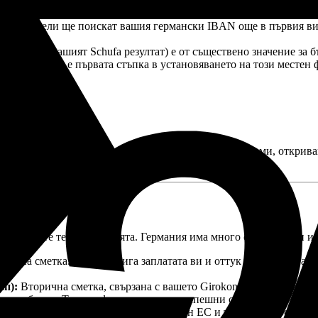
уга валута (като сметка от САЩ или Обединеното кралство) за 
е и такси за чуждестранни транзакции.
ботодатели ще поискат вашия германски IBAN още в първия ви р
Германия (вашият Schufa резултат) е от съществено значение за
нкова сметка е първата стъпка в установяването на този местен
ни, че можете да подпишете договор за наем без проблеми, открив
 да разберете терминологията. Германия има много специфични и
сновна сметка. Тук пристига заплатата ви и оттук се удържа наем
ъп):
Вторична сметка, свързана с вашето Girokonto. Обикновено т
 незабавно. Тя е перфектна за вашите спешни средства.
сметка изключително за студенти извън ЕС и търсещи работа. Де