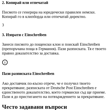
2. Копирай или отпечатай
Писмото се генерира на юридически правилен немски.
Копирай го в клипборда или отпечатай директно.
3
3. Изпрати с Einschreiben
Занеси писмото до пощенски клон и поискай Einschreiben
(препоръчана поща в Германия). Пази разписката. Тя е твоето
правно доказателство за доставка.
Пази разписката Einschreiben
Ако доставчик по-късно отрече, че е получил твоето
прекратяване, разписката от Deutsche Post Einschreiben е
единственото доказателство, което германски съд ще приеме.
Пази я до пристигането на потвърждението за прекратяване.
Често задавани въпроси