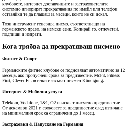
клубовете, интернет доставчиците и застрахователите
системно игнорират прекратявания по имейл или телефон,
оставяйки те да плащаш за месеци, които не си искал.
Този инструмент генерира писмо, съответстващо на
германското право, на немски език. Копирай го, отпечатай,
подпиши и изпрати.
Кога трябва да прекратяваш писмено
Фитнес & Спорт
Германските фитнес клубове се подновяват автоматично за 12
месеца, ако пропуснеш срока за предизвестие. McFit, Fitness
First, Clever Fit: всички изискват писмен Kündigung.
Интернет & Мобилни услуги
Telekom, Vodafone, 1&1, O2 изискват писмено предизвестие.
От декември 2021 г. сроковете за предизвестие след изтичане
на минималния срок са ограничени до 1 месец.
Застраховки & Напускане на Германия