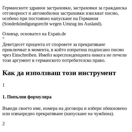
Германските здравни застраховки, застраховки за гражданска
отговорност и автомобилни застраховки изискват писмо,
особено при постоянно напускане на Германия
(Sonderkündigungsrecht wegen Umzug ins Ausland).
Оливър, основател на Expats.de
"
Деветдесет процента от споровете за прекратяване
приключват в момента, в който изпратиш подписано писмо
чрез Einschreiben. Имейл кореспонденцията никога не печели
този аргумент в германското потребителско право.
Как да използваш този инструмент
1
1. Попълни формуляра
Въведи своето име, номера на договора и избери обикновено
или извънредно прекратяване (напускане на чужбина).
2