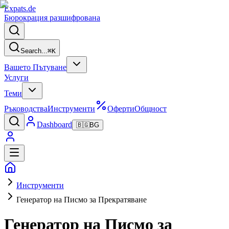
Expats
.de
Бюрокрация разшифрована
Search...
⌘
K
Вашето Пътуване
Услуги
Теми
Ръководства
Инструменти
Оферти
Общност
Dashboard
🇧🇬
BG
Инструменти
Генератор на Писмо за Прекратяване
Генератор на Писмо за