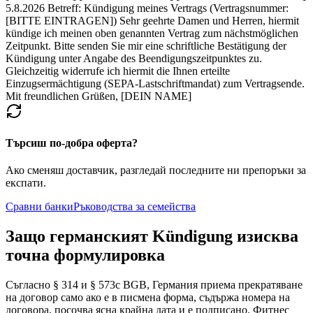
5.8.2026 Betreff: Kündigung meines Vertrags (Vertragsnummer:
[BITTE EINTRAGEN]) Sehr geehrte Damen und Herren, hiermit
kündige ich meinen oben genannten Vertrag zum nächstmöglichen
Zeitpunkt. Bitte senden Sie mir eine schriftliche Bestätigung der
Kündigung unter Angabe des Beendigungszeitpunktes zu.
Gleichzeitig widerrufe ich hiermit die Ihnen erteilte
Einzugsermächtigung (SEPA-Lastschriftmandat) zum Vertragsende.
Mit freundlichen Grüßen, [DEIN NAME]
Търсиш по-добра оферта?
Ако сменяш доставчик, разгледай последните ни препоръки за
експати.
Сравни банки
Ръководства за семейства
Защо германският Kündigung изисква
точна формулировка
Съгласно § 314 и § 573c BGB, Германия приема прекратяване
на договор само ако е в писмена форма, съдържа номера на
договора, посочва ясна крайна дата и е подписано. Фитнес