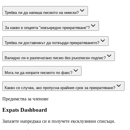
Трябва ли да напиша писмото на немски?
За какво е опцията "извънредно прекратяване"?
Трябва ли доставчикът да потвърди прекратяването?
Валидно ли е разпечатано писмо без ръкописен подпис?
Мога ли да изпратя писмото по факс?
Какво се случва, ако пропусна крайния срок за прекратяване?
Предимства за членове
Expats Dashboard
Запазете напредъка си и получете ексклузивни списъци.