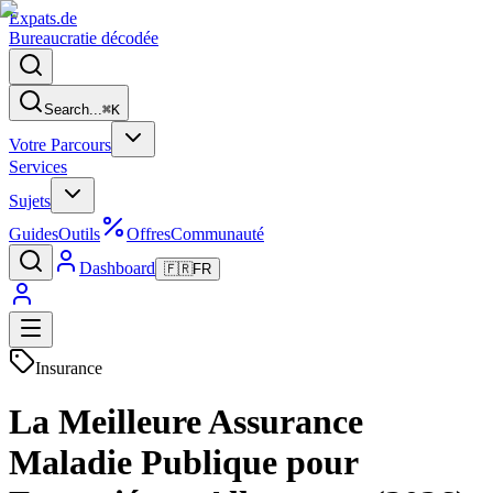
Expats
.de
Bureaucratie décodée
Search...
⌘
K
Votre Parcours
Services
Sujets
Guides
Outils
Offres
Communauté
Dashboard
🇫🇷
FR
Insurance
La Meilleure Assurance
Maladie Publique pour