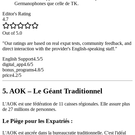
Germanophones que celle de TK.
Editor's Rating
4.7
Out of 5.0
"Our ratings are based on real expat tests, community feedback, and
direct interaction with the provider's English-speaking staff."
English Support
4.5
/5
digital_app
4.6
/5
bonus_programs
4.8
/5
price
4.2
/5
5. AOK – Le Géant Traditionnel
L'AOK est une fédération de 11 caisses régionales. Elle assure plus
de 27 millions de personnes.
Le Piège pour les Expatriés :
L'AOK est ancrée dans la bureaucratie traditionnelle. C'est l'idéal