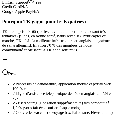
English Support
Yes
Credit Card
N/A
Google Apple Pay
N/A
Pourquoi TK gagne pour les Expatriés :
TK a compris très tôt que les travailleurs internationaux sont très
rentables (jeunes, en bonne santé, hauts revenus). Pour capter ce
marché, TK a bâti la meilleure infrastructure en anglais du système
de santé allemand. Environ 70 % des membres de notre
communauté choisissent la TK et en sont ravis.
Pros
✓
Processus de candidature, application mobile et portail web
100 % en anglais.
✓
Ligne d'assistance téléphonique dédiée en anglais 24h/24 et
7j/7.
✓
Zusatzbeitrag (Cotisation supplémentaire) très compétitif à
1,2 % (vous fait économiser chaque mois).
✓
Couvre les vaccins de voyage (ex. Paludisme, Fièvre Jaune)