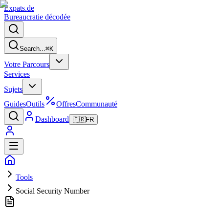
Expats
.de
Bureaucratie décodée
Search...
⌘
K
Votre Parcours
Services
Sujets
Guides
Outils
Offres
Communauté
Dashboard
🇫🇷
FR
Tools
Social Security Number