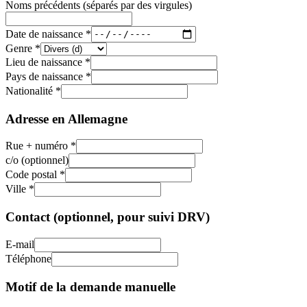
Noms précédents (séparés par des virgules)
Date de naissance *
Genre *
Lieu de naissance *
Pays de naissance *
Nationalité *
Adresse en Allemagne
Rue + numéro *
c/o (optionnel)
Code postal *
Ville *
Contact (optionnel, pour suivi DRV)
E-mail
Téléphone
Motif de la demande manuelle