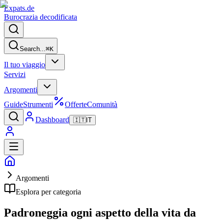
Expats
.de
Burocrazia decodificata
Search...
⌘
K
Il tuo viaggio
Servizi
Argomenti
Guide
Strumenti
Offerte
Comunità
Dashboard
🇮🇹
IT
Argomenti
Esplora per categoria
Padroneggia ogni aspetto della
vita da