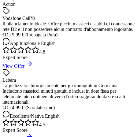
Action
Vodafone CallYa
Il bilanciamento ideale. Offre picchi massicci e stabili di connessione
rete D2 e il non possedere alcun contratto d'abbonamento logorante.
€
Da 9,99 € (Prepagata Pura)
App funzionale
English
4.8
Expert Score
View Offer
Lebara
Targettizzato chirurgicamente per gli immigrati in Germania.
Includono massicci minuti gratuiti e inclusi in dote fissa per
telefonate intercontinentali verso l'estero raggirando dazi e scatti
internazionali.
€
Da 4,99 € (Scontatissime)
Eccellente/Nativa
English
4.5
Expert Score