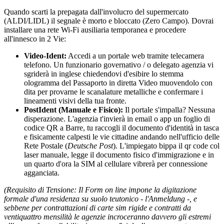
Quando scarti la prepagata dall'involucro del supermercato
(ALDI/LIDL) il segnale è morto e bloccato (Zero Campo). Dovrai
installare una rete Wi-Fi ausiliaria temporanea e procedere
all'innesco in 2 Vie:
Video-Ident:
Accedi a un portale web tramite telecamera
telefono. Un funzionario governativo / o delegato agenzia vi
sgriderà in inglese chiedendovi d'esibire lo stemma
ologramma del Passaporto in diretta Video muovendolo con
dita per provarne le scanalature metalliche e confermare i
lineamenti visivi della tua fronte.
PostIdent (Manuale e Fisico):
Il portale s'impalla? Nessuna
disperazione. L'agenzia t'invierà in email o app un foglio di
codice QR a Barre, tu raccogli il documento d'identità in tasca
e fisicamente calpesti le vie cittadine andando nell'ufficio delle
Rete Postale (
Deutsche Post
). L'impiegato bippa il qr code col
laser manuale, legge il documento fisico d'immigrazione e in
un quarto d'ora la SIM al cellulare vibrerà per connessione
agganciata.
(Requisito di Tensione: Il Form on line impone la digitazione
formale d'una residenza su suolo teutonico - l'Anmeldung -, e
sebbene per contrattazioni di carte sim rigide e contratti da
ventiquattro mensilità le agenzie incroceranno davvero gli estremi