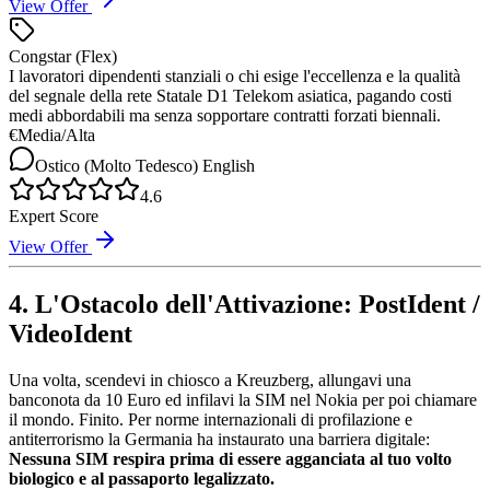
View Offer
Congstar (Flex)
I lavoratori dipendenti stanziali o chi esige l'eccellenza e la qualità
del segnale della rete Statale D1 Telekom asiatica, pagando costi
medi abbordabili ma senza sopportare contratti forzati biennali.
€
Media/Alta
Ostico (Molto Tedesco)
English
4.6
Expert Score
View Offer
4. L'Ostacolo dell'Attivazione: PostIdent /
VideoIdent
Una volta, scendevi in chiosco a Kreuzberg, allungavi una
banconota da 10 Euro ed infilavi la SIM nel Nokia per poi chiamare
il mondo. Finito. Per norme internazionali di profilazione e
antiterrorismo la Germania ha instaurato una barriera digitale:
Nessuna SIM respira prima di essere agganciata al tuo volto
biologico e al passaporto legalizzato.