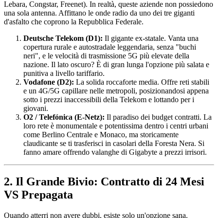
Lebara, Congstar, Freenet). In realtà, queste aziende non possiedono
una sola antenna. Affittano le onde radio da uno dei tre giganti
d'asfalto che coprono la Repubblica Federale.
Deutsche Telekom (D1):
Il gigante ex-statale. Vanta una
copertura rurale e autostradale leggendaria, senza "buchi
neri", e le velocità di trasmissione 5G più elevate della
nazione. Il lato oscuro? È di gran lunga l'opzione più salata e
punitiva a livello tariffario.
Vodafone (D2):
La solida roccaforte media. Offre reti stabili
e un 4G/5G capillare nelle metropoli, posizionandosi appena
sotto i prezzi inaccessibili della Telekom e lottando per i
giovani.
O2 / Telefónica (E-Netz):
Il paradiso dei budget contratti. La
loro rete è monumentale e potentissima dentro i centri urbani
come Berlino Centrale e Monaco, ma storicamente
claudicante se ti trasferisci in casolari della Foresta Nera. Si
fanno amare offrendo valanghe di Gigabyte a prezzi irrisori.
2. Il Grande Bivio: Contratto di 24 Mesi
VS Prepagata
Quando atterri non avere dubbi, esiste solo un'opzione sana.