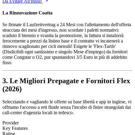
Da Evitare All'Inizio
La Rinnovazione Coatta
Se firmate il Laufzeitvertrag a 24 Mesi con l'allettamento dell'offerta
stracciata dei mesi d'ingresso, non scordate i paletti normativi:
scaduto il biennio e svanita la promozione, la fattura si innalzerà
ferocemente a prezzi da listino base e il contratto vi incatenerà a
rinnovo scaglionato per cicli mensili! Esigete le 'Flex-Tarife'
(Disdicibili ogni santissimo e singolo Mese d'impiego) da fornitori
come Congstar o O2, pur spuntandovi 3/5 Euro in più di addebito
fisso.
3. Le Migliori Prepagate e Fornitori Flex
(2026)
Selecziando e vagliando le offerte su base libertà e app in inglese, vi
offriamo l'accesso a reti fluide senza l'incubo di finire strangolati dai
call-center d'agenzia locali in tedesco.
Provider
Key Features
Rating