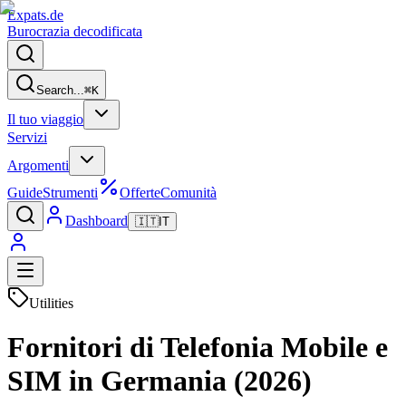
Expats
.de
Burocrazia decodificata
Search...
⌘
K
Il tuo viaggio
Servizi
Argomenti
Guide
Strumenti
Offerte
Comunità
Dashboard
🇮🇹
IT
Utilities
Fornitori di Telefonia Mobile e
SIM in Germania (2026)