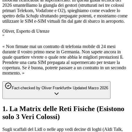
2026 smantelliamo la giungla dei gestori (strutturati nei tre colossi
primari Telekom, Vodafone e O2), spieghiamo come evadere lo
spettro della
Schufa
sfruttando prepagate potenti, e mostriamo come
utilizzare le SIM e-SIM virtuali fin dal gate di sbarco in aeroporto.
Oliver, Esperto di Utenze
"
« Non firmate mai un contratto di telefonia mobile di 24 mesi
durante il vostro primo mese in Germania. Non sapete ancora in
quale quartiere vivrete o quale rete abbia le migliori prestazioni lì.
Prendete una carta SIM prepagata al supermercato per testare la
copertura. Se è buona, potrete passare a un contratto in un secondo
momento. »
Fact-checked by
Oliver Frankfurth
•
Updated
Marzo 2026
1. La Matrix delle Reti Fisiche (Esistono
solo 3 Veri Colossi)
Sugli scaffali del Lidl o nelle app vedi decine di loghi (Aldi Talk,