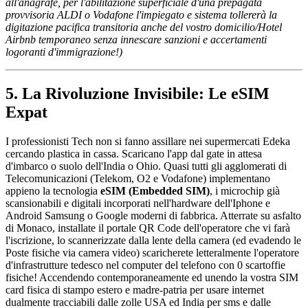
all'anagrafe, per l'abilitazione superficiale d'una prepagata
provvisoria ALDI o Vodafone l'impiegato e sistema tollererà la
digitazione pacifica transitoria anche del vostro domicilio/Hotel
Airbnb temporaneo senza innescare sanzioni e accertamenti
logoranti d'immigrazione!)
5. La Rivoluzione Invisibile: Le eSIM
Expat
I professionisti Tech non si fanno assillare nei supermercati Edeka
cercando plastica in cassa. Scaricano l'app dal gate in attesa
d'imbarco o suolo dell'India o Ohio. Quasi tutti gli agglomerati di
Telecomunicazioni (Telekom, O2 e Vodafone) implementano
appieno la tecnologia
eSIM (Embedded SIM)
, i microchip già
scansionabili e digitali incorporati nell'hardware dell'Iphone e
Android Samsung o Google moderni di fabbrica. Atterrate su asfalto
di Monaco, installate il portale QR Code dell'operatore che vi farà
l'iscrizione, lo scannerizzate dalla lente della camera (ed evadendo le
Poste fisiche via camera video) scaricherete letteralmente l'operatore
d'infrastrutture tedesco nel computer del telefono con 0 scartoffie
fisiche! Accendendo contemporaneamente ed unendo la vostra SIM
card fisica di stampo estero e madre-patria per usare internet
dualmente tracciabili dalle zolle USA ed India per sms e dalle