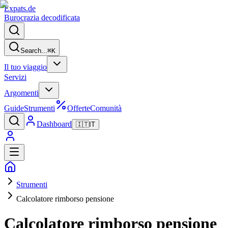
Expats
.de
Burocrazia decodificata
Search...
⌘
K
Il tuo viaggio
Servizi
Argomenti
Guide
Strumenti
Offerte
Comunità
Dashboard
🇮🇹
IT
Strumenti
Calcolatore rimborso pensione
Calcolatore rimborso pensione