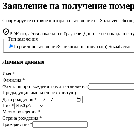
Заявление на получение номе
Сформируйте готовое к отправке заявление на Sozialversicher
PDF создаётся локально в браузере. Данные не покидают эту
Тип заявления
Первичное заявление
Я никогда не получал(а) Sozialversic
Личные данные
Имя *
Фамилия *
Фамилия при рождении (если отличается)
Предыдущие имена (через запятую)
Дата рождения *
Пол *
Место рождения *
Страна рождения *
Гражданство *