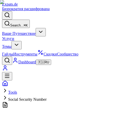
Expats
.de
Бюрократия расшифрована
Search...
⌘
K
Ваше Путешествие
Услуги
Темы
Гайды
Инструменты
Скидки
Сообщество
Dashboard
🇷🇺
RU
Tools
Social Security Number