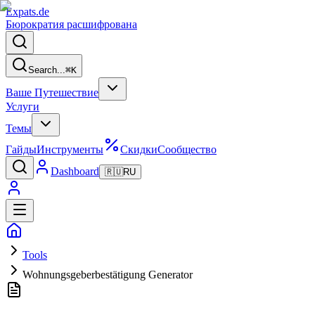
Expats
.de
Бюрократия расшифрована
Search...
⌘
K
Ваше Путешествие
Услуги
Темы
Гайды
Инструменты
Скидки
Сообщество
Dashboard
🇷🇺
RU
Tools
Wohnungsgeberbestätigung Generator