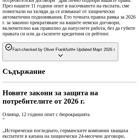
потребителски договори“ драстично подобри вашите права.
През нашите 11 години опит в насочването на експати, сме
помогнали на хиляди да се измъкнат от хищнически
автоматични подновявания. Ето точната правна рамка за 2026
г. за законно прекратяване на вашите немски договори,
включително как правилно да напуснете работа, без да губите
правата си или да съсипете кредитния си рейтинг.
Fact-checked by
Oliver Frankfurth
•
Updated
Март 2026 г.
Съдържание
Новите закони за защита на
потребителите от 2026 г.
Оливър, 12 години опит с бюрокрацията
"
„Исторически погледнато, германските компании хващаха
експатите в капана на хищнически 24-месечни договори,