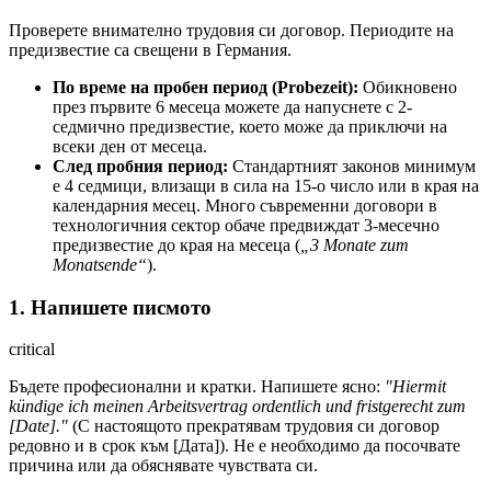
Проверете внимателно трудовия си договор. Периодите на
предизвестие са свещени в Германия.
По време на пробен период (Probezeit):
Обикновено
през първите 6 месеца можете да напуснете с 2-
седмично предизвестие, което може да приключи на
всеки ден от месеца.
След пробния период:
Стандартният законов минимум
е 4 седмици, влизащи в сила на 15-о число или в края на
календарния месец. Много съвременни договори в
технологичния сектор обаче предвиждат 3-месечно
предизвестие до края на месеца (
„3 Monate zum
Monatsende“
).
1. Напишете писмото
critical
Бъдете професионални и кратки. Напишете ясно:
"Hiermit
kündige ich meinen Arbeitsvertrag ordentlich und fristgerecht zum
[Date]."
(С настоящото прекратявам трудовия си договор
редовно и в срок към [Дата]). Не е необходимо да посочвате
причина или да обяснявате чувствата си.