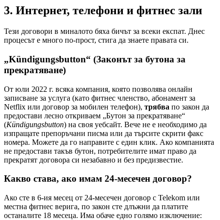
3. Интернет, телефони и фитнес зали
Тези договори в миналото бяха бичът за всеки експат. Днес
процесът е много по-прост, стига да знаете правата си.
„Kündigungsbutton“ (Законът за бутона за
прекратяване)
От юли 2022 г. всяка компания, която позволява онлайн
записване за услуга (като фитнес членство, абонамент за
Netflix или договор за мобилен телефон),
трябва
по закон да
предостави лесно откриваем „Бутон за прекратяване“
(
Kündigungsbutton
) на своя уебсайт. Вече не е необходимо да
изпращате препоръчани писма или да търсите скрити факс
номера. Можете да го направите с един клик. Ако компанията
не предостави такъв бутон, потребителите имат право да
прекратят договора си незабавно и без предизвестие.
Какво става, ако имам 24-месечен договор?
Ако сте в 6-ия месец от 24-месечен договор с Telekom или
местна фитнес верига, по закон сте длъжни да платите
останалите 18 месеца. Има обаче едно голямо изключение: