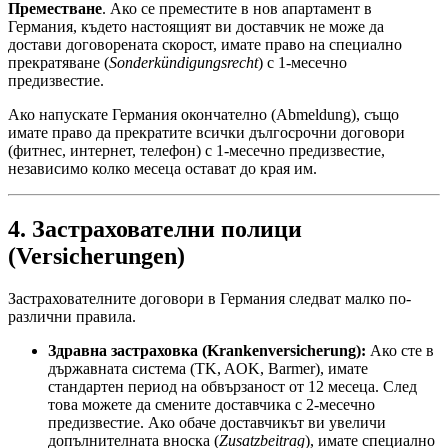
Преместване
. Ако се преместите в нов апартамент в
Германия, където настоящият ви доставчик не може да
достави договорената скорост, имате право на специално
прекратяване (
Sonderkündigungsrecht
) с 1-месечно
предизвестие.
Ако напускате Германия окончателно (Abmeldung), също
имате право да прекратите всички дългосрочни договори
(фитнес, интернет, телефон) с 1-месечно предизвестие,
независимо колко месеца остават до края им.
4. Застрахователни полици
(Versicherungen)
Застрахователните договори в Германия следват малко по-
различни правила.
Здравна застраховка (Krankenversicherung):
Ако сте в
държавната система (TK, AOK, Barmer), имате
стандартен период на обвързаност от 12 месеца. След
това можете да смените доставчика с 2-месечно
предизвестие. Ако обаче доставчикът ви увеличи
допълнителната вноска (
Zusatzbeitrag
), имате специално