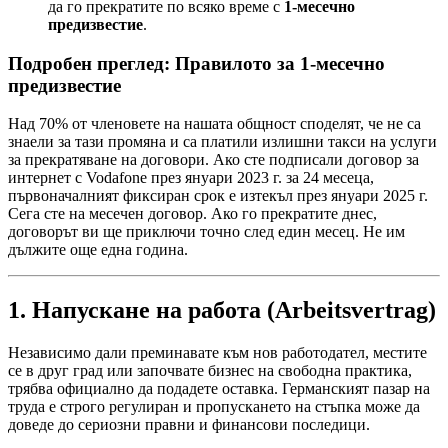
да го прекратите по всяко време с
1-месечно
предизвестие
.
Подробен преглед: Правилото за 1-месечно
предизвестие
Над 70% от членовете на нашата общност споделят, че не са
знаели за тази промяна и са платили излишни такси на услуги
за прекратяване на договори. Ако сте подписали договор за
интернет с Vodafone през януари 2023 г. за 24 месеца,
първоначалният фиксиран срок е изтекъл през януари 2025 г.
Сега сте на месечен договор. Ако го прекратите днес,
договорът ви ще приключи точно след един месец. Не им
дължите още една година.
1. Напускане на работа (Arbeitsvertrag)
Независимо дали преминавате към нов работодател, местите
се в друг град или започвате бизнес на свободна практика,
трябва официално да подадете оставка. Германският пазар на
труда е строго регулиран и пропускането на стъпка може да
доведе до сериозни правни и финансови последици.