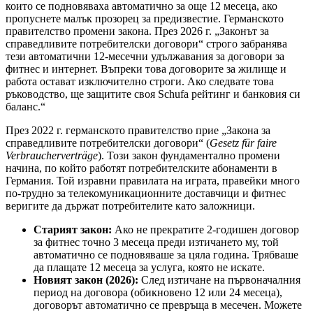
които се подновяваха автоматично за още 12 месеца, ако
пропуснете малък прозорец за предизвестие. Германското
правителство промени закона. През 2026 г. „Законът за
справедливите потребителски договори“ строго забранява
тези автоматични 12-месечни удължавания за договори за
фитнес и интернет. Въпреки това договорите за жилище и
работа остават изключително строги. Ако следвате това
ръководство, ще защитите своя Schufa рейтинг и банковия си
баланс.“
През 2022 г. германското правителство прие „Закона за
справедливите потребителски договори“ (
Gesetz für faire
Verbraucherverträge
). Този закон фундаментално промени
начина, по който работят потребителските абонаменти в
Германия. Той изравни правилата на играта, правейки много
по-трудно за телекомуникационните доставчици и фитнес
веригите да държат потребителите като заложници.
Старият закон:
Ако не прекратите 2-годишен договор
за фитнес точно 3 месеца преди изтичането му, той
автоматично се подновяваше за цяла година. Трябваше
да плащате 12 месеца за услуга, която не искате.
Новият закон (2026):
След изтичане на първоначалния
период на договора (обикновено 12 или 24 месеца),
договорът автоматично се превръща в месечен. Можете