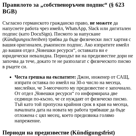
Правилото за „собственоръчен подпис“ (§ 623
BGB)
Съгласно германското гражданско право,
не можете
да
напуснете работа чрез имейл, WhatsApp, Slack или дигитален
подпис (като DocuSign). Писмото за напускане
(
Kündigungsschreiben
) трябва да бъде физически лист хартия с
вашия оригинален, ръкописен подпис. Ако изпратите имейл
до вашия отдел „Човешки ресурси“, оставката ви е
юридически невалидна. Периодът ви на предизвестие дори не
започва да тече, докато те не разполагат с физическото писмо
в ръцете си.
Честа грешка на експатите:
Джон, инженер от САЩ,
изпрати оставка по имейл на 30-о число на месеца,
мислейки, че 3-месечното му предизвестие е започнало.
От отдел „Човешки ресурси“ го информираха две
седмици по-късно, че се нуждаят от физическо писмо.
Тъй като той пропусна крайния срок в края на месеца,
началната дата на новата му работа трябваше да бъде
отложена с цял месец, което предизвика голямо
напрежение.
Периоди на предизвестие (Kündigungsfrist)