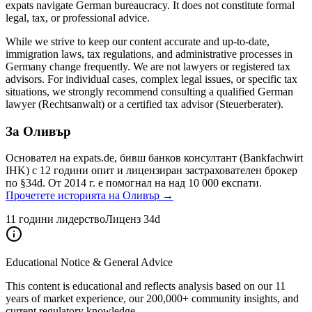
expats navigate German bureaucracy. It does not constitute formal
legal, tax, or professional advice.
While we strive to keep our content accurate and up-to-date,
immigration laws, tax regulations, and administrative processes in
Germany change frequently. We are not lawyers or registered tax
advisors. For individual cases, complex legal issues, or specific tax
situations, we strongly recommend consulting a qualified German
lawyer (Rechtsanwalt) or a certified tax advisor (Steuerberater).
За Оливър
Основател на expats.de, бивш банков консултант (Bankfachwirt
IHK) с 12 години опит и лицензиран застрахователен брокер
по §34d. От 2014 г. е помогнал на над 10 000 експати.
Прочетете историята на Оливър →
11 години лидерство
Лиценз 34d
Educational Notice & General Advice
This content is educational and reflects analysis based on our 11
years of market experience, our 200,000+ community insights, and
current regulatory knowledge.