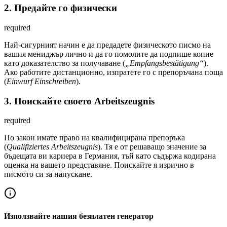
2. Предайте го физически
required
Най-сигурният начин е да предадете физическото писмо на
вашия мениджър лично и да го помолите да подпише копие
като доказателство за получаване (
„Empfangsbestätigung“
).
Ако работите дистанционно, изпратете го с препоръчана поща
(
Einwurf Einschreiben
).
3. Поискайте своето Arbeitszeugnis
required
По закон имате право на квалифицирана препоръка
(
Qualifiziertes Arbeitszeugnis
). Тя е от решаващо значение за
бъдещата ви кариера в Германия, тъй като съдържа кодирана
оценка на вашето представяне. Поискайте я изрично в
писмото си за напускане.
Използвайте нашия безплатен генератор