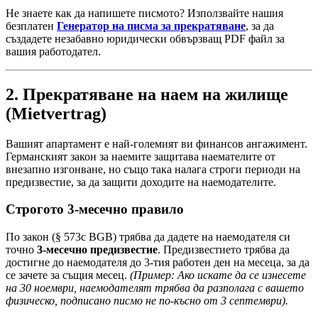
Не знаете как да напишете писмото? Използвайте нашия
безплатен
Генератор на писма за прекратяване
, за да
създадете незабавно юридически обвързващ PDF файл за
вашия работодател.
2. Прекратяване на наем на жилище
(Mietvertrag)
Вашият апартамент е най-големият ви финансов ангажимент.
Германският закон за наемите защитава наемателите от
внезапно изгонване, но също така налага строги периоди на
предизвестие, за да защити доходите на наемодателите.
Строгото 3-месечно правило
По закон (§ 573c BGB) трябва да дадете на наемодателя си
точно
3-месечно предизвестие
. Предизвестието трябва да
достигне до наемодателя до 3-тия работен ден на месеца, за да
се зачете за същия месец.
(Пример: Ако искате да се изнесете
на 30 ноември, наемодателят трябва да разполага с вашето
физическо, подписано писмо не по-късно от 3 септември).