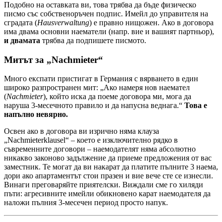
Подобно на оставката ви, това трябва да бъде физическо
писмо със собственоръчен подпис. Имейл до управителя на
сградата (
Hausverwaltung
) е правно нищожен. Ако в договора
има двама основни наематели (напр. вие и вашият партньор),
и двамата
трябва да подпишете писмото.
Митът за „Nachmieter“
Много експати пристигат в Германия с вярването в един
широко разпространен мит: „Ако намеря нов наемател
(
Nachmieter
), който иска да поеме договора ми, мога да
наруша 3-месечното правило и да напусна веднага.“
Това е
напълно невярно.
Освен ако в договора ви изрично няма клауза
„Nachmieterklausel“ – което е изключително рядко в
съвременните договори – наемодателят няма абсолютно
никакво законово задължение да приеме предложения от вас
заместник. Те могат да ви накарат да платите пълните 3 наема,
дори ако апартаментът стои празен и вие вече сте се изнесли.
Винаги преговаряйте приятелски. Виждали сме го хиляди
пъти: агресивните имейли обикновено карат наемодателя да
наложи пълния 3-месечен период просто напук.