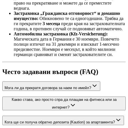
право на прекратяване и можете да се преместите
веднага.
Застраховка „Гражданска отговорност“ и домашно
имущество:
Обикновено те са едногодишни. Трябва да
ги прекратите
3 месеца
преди края на застрахователната
година, в противен случай се подновяват автоматично.
Автомобилна застраховка (Kfz-Versicherung):
Магическата дата в Германия е 30 ноември. Повечето
полици изтичат на 31 декември и изискват 1-месечно
предизвестие. Ноември е месецът, в който милиони
германци сравняват и сменят застрахователите си.
Често задавани въпроси (FAQ)
Мога ли да прекратя договора за наем по имейл?
Какво става, ако просто спра да плащам на фитнеса или за
интернет?
Кога ще си получа обратно депозита (Kaution) за апартамента?