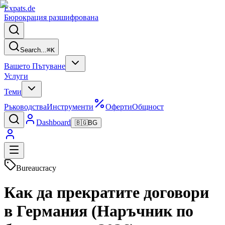
Expats
.de
Бюрокрация разшифрована
Search...
⌘
K
Вашето Пътуване
Услуги
Теми
Ръководства
Инструменти
Оферти
Общност
Dashboard
🇧🇬
BG
Bureaucracy
Как да прекратите договори
в Германия (Наръчник по