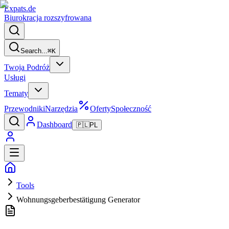
Expats
.de
Biurokracja rozszyfrowana
Search...
⌘
K
Twoja Podróż
Usługi
Tematy
Przewodniki
Narzędzia
Oferty
Społeczność
Dashboard
🇵🇱
PL
Tools
Wohnungsgeberbestätigung Generator