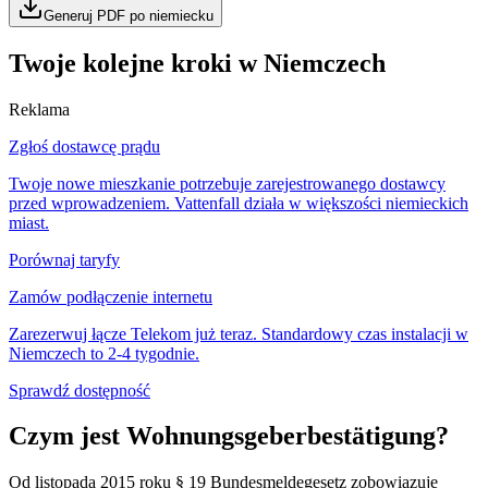
Generuj PDF po niemiecku
Twoje kolejne kroki w Niemczech
Reklama
Zgłoś dostawcę prądu
Twoje nowe mieszkanie potrzebuje zarejestrowanego dostawcy
przed wprowadzeniem. Vattenfall działa w większości niemieckich
miast.
Porównaj taryfy
Zamów podłączenie internetu
Zarezerwuj łącze Telekom już teraz. Standardowy czas instalacji w
Niemczech to 2-4 tygodnie.
Sprawdź dostępność
Czym jest Wohnungsgeberbestätigung?
Od listopada 2015 roku § 19 Bundesmeldegesetz zobowiązuje