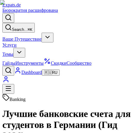
Expats
.de
Бюрократия расшифрована
Search...
⌘
K
Ваше Путешествие
Услуги
Темы
Гайды
Инструменты
Скидки
Сообщество
Dashboard
🇷🇺
RU
Banking
Лучшие банковские счета для
студентов в Германии (Гид