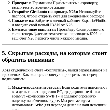
Приедьте в Германию:
Приземлитесь в аэропорту,
заселитесь во временное жилье.
Откройте Girokonto (например, N26):
Используйте
паспорт, чтобы открыть счет для ежедневных расходов.
Свяжите их:
Зайдите в личный кабинет Expatrio/Fintiba
и введите свой новый IBAN от N26.
Ежемесячные выплаты:
Провайдер блокированного
счета теперь будет автоматически переводить
€992
на
ваш счет N26 первого числа каждого месяца.
5. Скрытые расходы, на которые стоит
обратить внимание
Хотя студенческие счета «бесплатны», банки зарабатывают на
трех вещах. Как эксперт, я советую проверить это перед
подписанием:
Международные переводы:
Если родители присылают
вам деньги из-за пределов ЕС, традиционные банки
возьмут «комиссию SWIFT» и сделают огромную
наценку на обменном курсе. Мы рекомендуем
использовать
Wise
для перевода денег на ваш немецкий
счет.