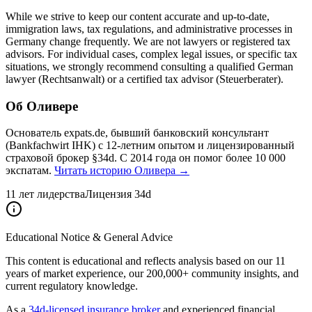
While we strive to keep our content accurate and up-to-date,
immigration laws, tax regulations, and administrative processes in
Germany change frequently. We are not lawyers or registered tax
advisors. For individual cases, complex legal issues, or specific tax
situations, we strongly recommend consulting a qualified German
lawyer (Rechtsanwalt) or a certified tax advisor (Steuerberater).
Об Оливере
Основатель expats.de, бывший банковский консультант
(Bankfachwirt IHK) с 12-летним опытом и лицензированный
страховой брокер §34d. С 2014 года он помог более 10 000
экспатам.
Читать историю Оливера →
11 лет лидерства
Лицензия 34d
Educational Notice & General Advice
This content is educational and reflects analysis based on our 11
years of market experience, our 200,000+ community insights, and
current regulatory knowledge.
As a
34d-licensed insurance broker
and experienced financial