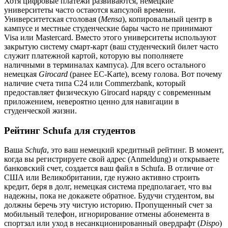
Хотя цифровые платежи развиваются, немецкие
университеты часто остаются капсулой времени.
Университетская столовая (
Mensa
), копировальный центр в
кампусе и местные студенческие бары часто не принимают
Visa или Mastercard. Вместо этого университеты используют
закрытую систему смарт-карт (ваш студенческий билет часто
служит платежной картой, которую вы пополняете
наличными в терминалах кампуса). Для всего остального
немецкая
Girocard
(ранее EC-Karte), всему голова. Вот почему
наличие счета типа C24 или Commerzbank, который
предоставляет физическую Girocard наряду с современным
приложением, невероятно ценно для навигации в
студенческой жизни.
Рейтинг Schufa для студентов
Ваша
Schufa
, это ваш немецкий кредитный рейтинг. В момент,
когда вы регистрируете свой адрес (Anmeldung) и открываете
банковский счет, создается ваш файл в Schufa. В отличие от
США или Великобритании, где нужно активно строить
кредит, беря в долг, немецкая система предполагает, что вы
надежны, пока не докажете обратное. Будучи студентом, вы
должны беречь эту чистую историю. Пропущенный счет за
мобильный телефон, игнорирование отмены абонемента в
спортзал или уход в несанкционированный овердрафт (
Dispo
)