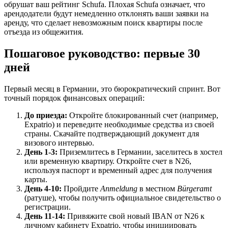
обрушат ваш рейтинг Schufa. Плохая Schufa означает, что
арендодатели будут немедленно отклонять ваши заявки на
аренду, что сделает невозможным поиск квартиры после
отъезда из общежития.
Пошаговое руководство: первые 30
дней
Первый месяц в Германии, это бюрократический спринт. Вот
точный порядок финансовых операций:
До приезда:
Откройте блокированный счет (например,
Expatrio) и переведите необходимые средства из своей
страны. Скачайте подтверждающий документ для
визового интервью.
День 1-3:
Приземлитесь в Германии, заселитесь в хостел
или временную квартиру. Откройте счет в N26,
используя паспорт и временный адрес для получения
карты.
День 4-10:
Пройдите
Anmeldung
в местном
Bürgeramt
(ратуше), чтобы получить официальное свидетельство о
регистрации.
День 11-14:
Привяжите свой новый IBAN от N26 к
личному кабинету Expatrio, чтобы инициировать