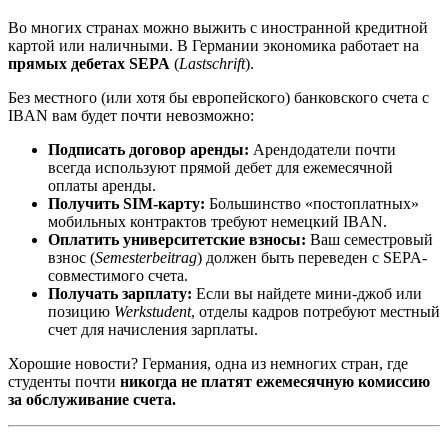
Во многих странах можно выжить с иностранной кредитной
картой или наличными. В Германии экономика работает на
прямых дебетах SEPA
(
Lastschrift
).
Без местного (или хотя бы европейского) банковского счета с
IBAN вам будет почти невозможно:
Подписать договор аренды:
Арендодатели почти
всегда используют прямой дебет для ежемесячной
оплаты аренды.
Получить SIM-карту:
Большинство «постоплатных»
мобильных контрактов требуют немецкий IBAN.
Оплатить университетские взносы:
Ваш семестровый
взнос (
Semesterbeitrag
) должен быть переведен с SEPA-
совместимого счета.
Получать зарплату:
Если вы найдете мини-джоб или
позицию
Werkstudent
, отделы кадров потребуют местный
счет для начисления зарплаты.
Хорошие новости? Германия, одна из немногих стран, где
студенты почти
никогда не платят ежемесячную комиссию
за обслуживание счета.