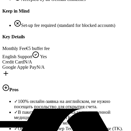
Keep in Mind
Set-up fee required (standard for blocked accounts)
Key Details
Monthly Fee
€5 buffer fee
English Support
Yes
Credit Card
N/A
Google Apple Pay
N/A
Pros
✓
100% онлайн-заявка на английском, не нужно
посещать посольство для открытия счета.
✓
В пакет включена настройка государственной
медицинской страховки (TK).
✓
Сертификат выдается менее чем за 24 часа.
✓
Официальный партнер Techniker Krankenkasse (TK).