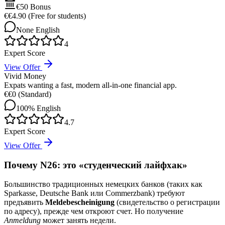
€50
Bonus
€
€4.90 (Free for students)
None
English
4
Expert Score
View Offer
Vivid Money
Expats wanting a fast, modern all-in-one financial app.
€
€0 (Standard)
100%
English
4.7
Expert Score
View Offer
Почему N26: это «студенческий лайфхак»
Большинство традиционных немецких банков (таких как
Sparkasse, Deutsche Bank или Commerzbank) требуют
предъявить
Meldebescheinigung
(свидетельство о регистрации
по адресу), прежде чем откроют счет. Но получение
Anmeldung
может занять недели.