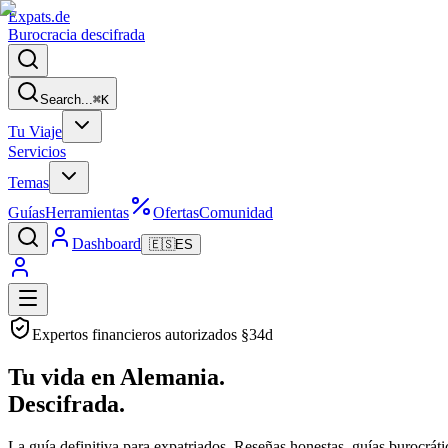
Expats
.de
Burocracia descifrada
Search...
⌘
K
Tu Viaje
Servicios
Temas
Guías
Herramientas
Ofertas
Comunidad
Dashboard
🇪🇸
ES
Expertos financieros autorizados §34d
Tu vida en Alemania.
Descifrada.
La guía definitiva para expatriados. Reseñas honestas, guías burocrát