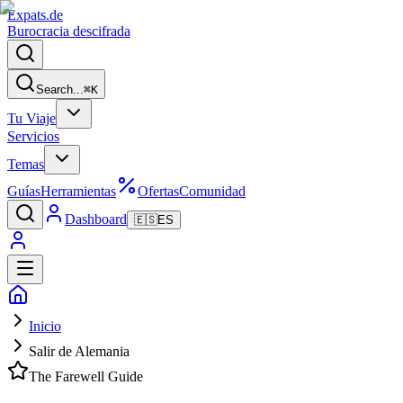
Expats
.de
Burocracia descifrada
Search...
⌘
K
Tu Viaje
Servicios
Temas
Guías
Herramientas
Ofertas
Comunidad
Dashboard
🇪🇸
ES
Inicio
Salir de Alemania
The Farewell Guide