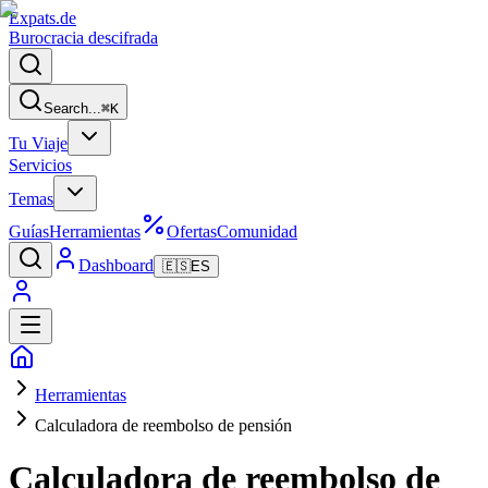
Expats
.de
Burocracia descifrada
Search...
⌘
K
Tu Viaje
Servicios
Temas
Guías
Herramientas
Ofertas
Comunidad
Dashboard
🇪🇸
ES
Herramientas
Calculadora de reembolso de pensión
Calculadora de reembolso de