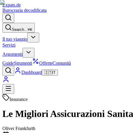
Expats
.de
Burocrazia decodificata
Search...
⌘
K
Il tuo viaggio
Servizi
Argomenti
Guide
Strumenti
Offerte
Comunità
Dashboard
🇮🇹
IT
Insurance
Le Migliori Assicurazioni Sanit
Oliver Frankfurth