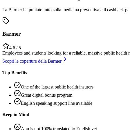
La Barmer ha puntato tutto sulla medicina preventiva e il cashback per 
Barmer
4.6
/ 5
Employees and students looking for a reliable, massive public health 
Scopri le coperture della Barmer
Top Benefits
One of the largest public health insurers
Great digital bonus program
English speaking support line available
Keep in Mind
App is not 100% translated to English yet