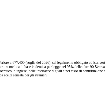
feriore a
€77,400
(soglia del 2026), sei legalmente obbligato ad iscrivert
rtura medica di base è identica per legge nel 95% delle oltre 90
Krank
ocratico in inglese, nelle interfacce digitali e nel tasso di contribuzione e
scelta sensata per gli stranieri.