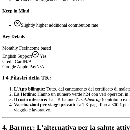
Keep in Mind
Slightly higher additional contribution rate
Key Details
Monthly Fee
Income based
English Support
Yes
Credit Card
N/A
Google Apple Pay
N/A
I 4 Pilastri della TK:
L'App bilingue:
Tutto, dal caricamento del certificato di malatti
La Hotline:
Hanno un numero verde h24 con veri operatori in li
Il costo inferiore:
La TK ha uno
Zusatzbeitrag
(contributo extr
Vaccinazioni per viaggi privati:
La TK paga fino a 300 € per va
viaggio è lavorativo.
4. Barmer: L'alternativa per la salute atti