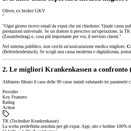
Oliver, ex broker GKV
"
"Ogni giorno ricevo email da expat che mi chiedono: 'Quale cassa pubb
prestazioni universale. Se un dottore ti prescrive un'operazione, la TK
(Zusatzbeitrag) e, cosa più importante per voi, il servizio clienti."
Nel sistema pubblico, non cerchi un'assicurazione medica migliore.
Ce
(Behördendeutsch). Se scegli una cassa moderna e digitalizzata, potrai 
2. Le migliori Krankenkassen a confronto 
Abbiamo filtrato il caos delle 90 casse statali valutando tre parametri cr
Provider
Key Features
Rating
Action
TK (Techniker Krankenkasse)
La scelta predefinita assoluta per gli expat. App, sito e hotline 100% i