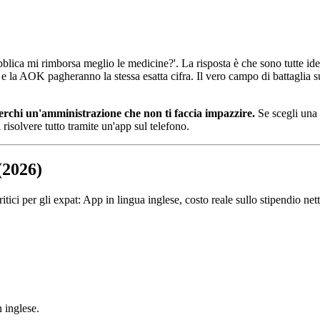
lica mi rimborsa meglio le medicine?'. La risposta è che sono tutte id
 e la AOK pagheranno la stessa esatta cifra. Il vero campo di battaglia s
rchi un'amministrazione che non ti faccia impazzire.
Se scegli una c
risolvere tutto tramite un'app sul telefono.
(2026)
itici per gli expat: App in lingua inglese, costo reale sullo stipendio nett
n inglese.