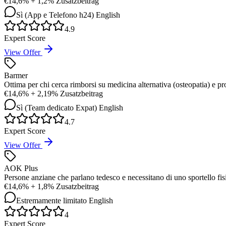
€
14,6% + 1,2% Zusatzbeitrag
Sì (App e Telefono h24)
English
4.9
Expert Score
View Offer
Barmer
Ottima per chi cerca rimborsi su medicina alternativa (osteopatia) e pr
€
14,6% + 2,19% Zusatzbeitrag
Sì (Team dedicato Expat)
English
4.7
Expert Score
View Offer
AOK Plus
Persone anziane che parlano tedesco e necessitano di uno sportello fisi
€
14,6% + 1,8% Zusatzbeitrag
Estremamente limitato
English
4
Expert Score